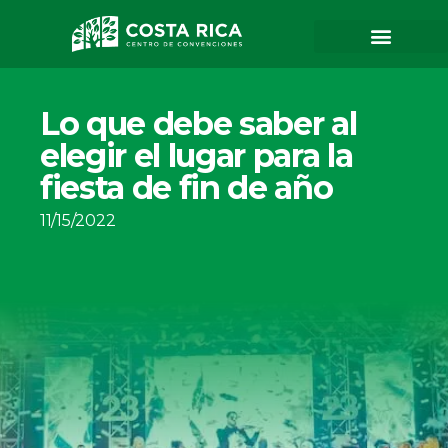
Organizadores
Otros servicios
Cotizar evento
Sobre nosotros
Tour Virtual 360
Sostenibilidad
Trabaja con nosotros
Contacto y asesoría
Congresos y convenciones
Ferias y exposiciones
Eventos corporativos
Eventos sociales
Lo que debe saber al
elegir el lugar para la
fiesta de fin de año
11/15/2022