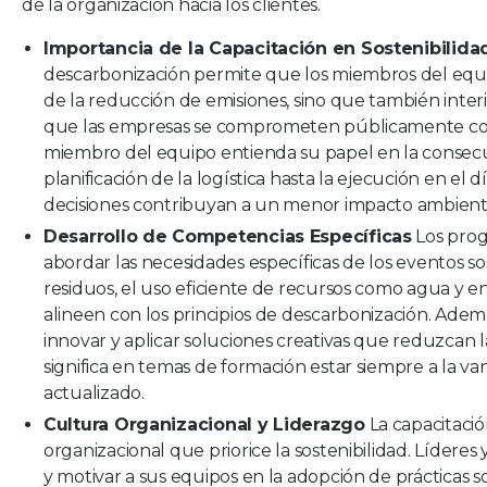
de la organización hacia los clientes.
Importancia de la Capacitación en Sostenibilida
descarbonización permite que los miembros del equ
de la reducción de emisiones, sino que también interi
que las empresas se comprometen públicamente con ob
miembro del equipo entienda su papel en la consecuc
planificación de la logística hasta la ejecución en el
decisiones contribuyan a un menor impacto ambient
Desarrollo de Competencias Específicas
Los prog
abordar las necesidades específicas de los eventos so
residuos, el uso eficiente de recursos como agua y e
alineen con los principios de descarbonización. Ade
innovar y aplicar soluciones creativas que reduzcan l
significa en temas de formación estar siempre a la v
actualizado.
Cultura Organizacional y Liderazgo
La capacitaci
organizacional que priorice la sostenibilidad. Lídere
y motivar a sus equipos en la adopción de prácticas 