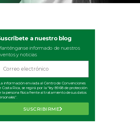
Suscribete a nuestro blog
anténganse informado de nuestros
ventos y noticias
La información enviada al Centro de Convenciones
e Costa Rica, se regirá por la “ley 8968 de protección
e la persona física frente al tratamiento de sus datos
ersonales”.
SUSCRIBIRME