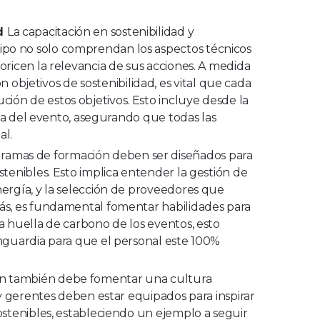
d
La capacitación en sostenibilidad y
ipo no solo comprendan los aspectos técnicos
oricen la relevancia de sus acciones. A medida
jetivos de sostenibilidad, es vital que cada
ión de estos objetivos. Esto incluye desde la
 día del evento, asegurando que todas las
al.
ramas de formación deben ser diseñados para
stenibles. Esto implica entender la gestión de
nergía, y la selección de proveedores que
más, es fundamental fomentar habilidades para
a huella de carbono de los eventos, esto
anguardia para que el personal este 100%
ón también debe fomentar una cultura
s y gerentes deben estar equipados para inspirar
sostenibles, estableciendo un ejemplo a seguir