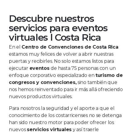
Virtuales son
Descubre nuestros
la nueva
servicios para eventos
tendencia del
virtuales l Costa Rica
2020
En el
Centro de Convenciones
de Costa Rica
estamos muy felices de volver a abrir nuestras
puertas y recibirles. No solo estamos listos para
ejecutar
eventos
de hasta 75 personas con un
enfoque corporativo especializado en
turismo de
congresos
y convenciones,
sino también que
nos hemos reinventado para ir más allá ofreciendo
nuevos productos virtuales.
Para nosotros la seguridad y el aporte a que el
conocimiento de los costarricenses no se detenga
han sido nuestro motor para poder ofrecer los
nuevos
servicios virtuales
y así traerle