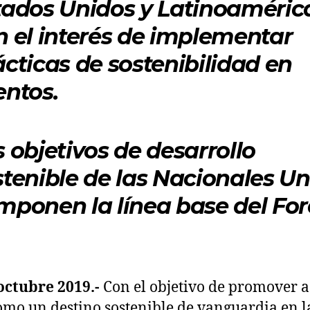
tados Unidos y Latinoaméric
n el interés de implementar
ácticas de sostenibilidad en
entos.
s objetivos de desarrollo
stenible de las Nacionales U
mponen la línea base del For
octubre 2019.-
Con el objetivo de promover a
omo un destino sostenible de vanguardia en l