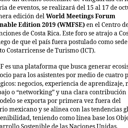
ria de eventos, se realizará del 15 al 17 de oc
mera edición del
World Meetings Forum
inable Edition 2019 (WMFSE)
en el Centro d
ciones de Costa Rica. Este foro se atrajo a Co
uego de que el país fuera postulado como sede
uto Costarricense de Turismo (ICT).
 es una plataforma que busca generar ecosi
ocio para los asistentes por medio de cuatro p
égicos: negocios, experiencia de aprendizaje, 
bajo o “networking” y una clara contribución 
odelo se exporta por primera vez fuera del
orio mexicano y se alinea con las tendencias g
tenibilidad, teniendo como línea base los Obj
arrollo Sostenible de las Naciones Unidas.