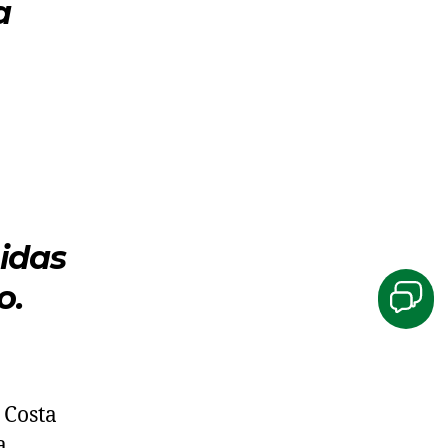
a
nidas
o.
 Costa
a