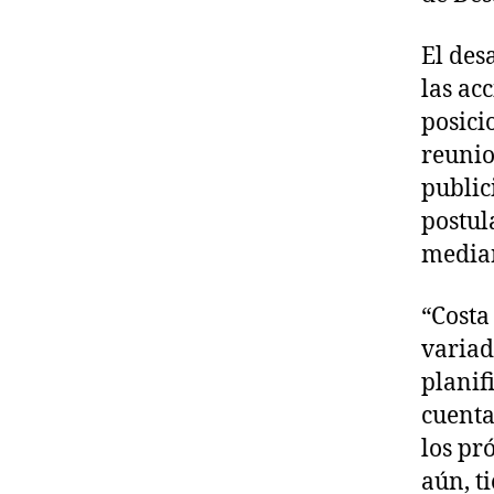
El des
las ac
posici
reunio
public
postul
median
“Costa
variad
planif
cuenta
los pr
aún, t