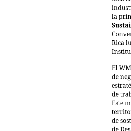
indust
la pri
Susta
Conven
Rica l
Instit
El WMF
de neg
estrat
de tra
Este m
territ
de sos
de Des