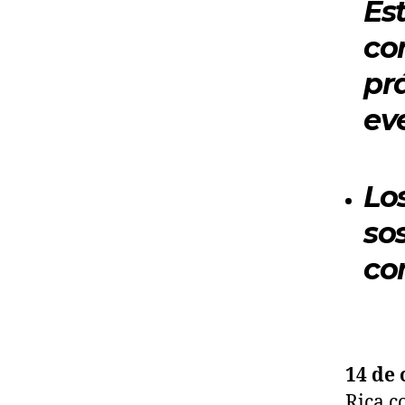
Es
co
pr
ev
Lo
so
co
14 de 
Rica c