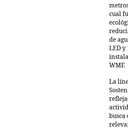
metros
cual f
ecológ
reduci
de agu
LED y 
instal
WMF.
La lín
Sosten
reflej
activi
busca 
releva