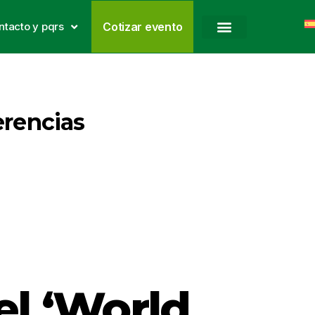
ntacto y pqrs
Cotizar evento
erencias
el ‘World