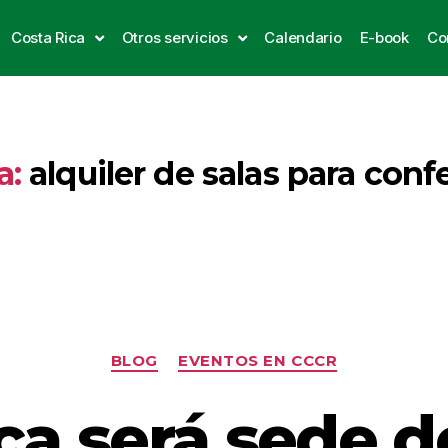
Costa Rica
Otros servicios
Calendario
E-book
Co
a:
alquiler de salas para conf
BLOG
EVENTOS EN CCCR
ca será sede d