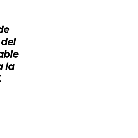
de
 del
able
a la
.