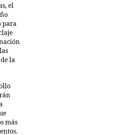
s, el
eño
o para
claje
inación
las
 de la
ollo
erán
a
ue
os más
ventos.