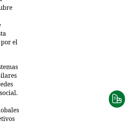
tubre
e
sta
 por el
stemas
ilares
redes
social.
lobales
etivos