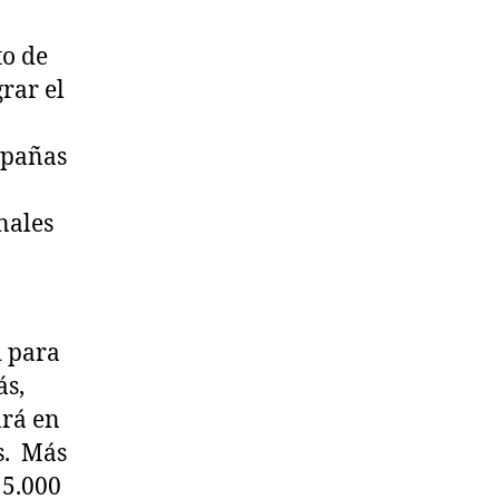
to de
rar el
mpañas
nales
d para
ás,
ará en
s. Más
15.000