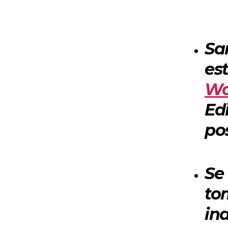
Sa
es
Wo
Ed
pos
Se
to
in